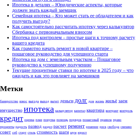
Ипотека в деталях – Юридические аспекты, которые
должен знать каждый заемщик
Семейная ипотека – Кто может стать ее обладателем и как
получить выгоду?
Как самостоятельно рассчитать ипотеку через калькулятор
Сбербанка с первоначальным взносом
Ипотека под контролем – простые шаги к точному расчету
вашего кредита
Как грамотно начать ремонт в новой квартире –
пошаговое руководство для успешного старта
Ипотека на дом с земельным участком – Пошаговое
руководство к успешному получению
Текущие процентные ставки по ипотеке в 2025 году – что
ожидать и как это повлияет на заемщиков
Метки
долг
деньги
жильё
заем
банкротство
взнос
выгодa
выход
вычет
дом
жизнь
ипотека
имущество
квартира
калькулятор
капитал
контракт
контроль
кредит
оценка
план
покупка
помощь
порядок
пошаговый
правила
право
ремонт
развод
расчет
проценты
радость
раздел
решение
риск
свобода
смешно
совет
стоимость
шаги
спб
старт
стиль
шум
юрист