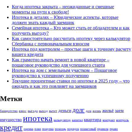
Когда ипотека закрыта – неожиданные и смешные
моменты на пути к свободе!
Ипотека в деталях – Юридические аспекты, которые
должен знать каждый заемщик
Семейная ипотека – Кто может стать ее обладателем и как
получить выгоду?
Как самостоятельно рассчитать ипотеку через калькулятор
Сбербанка с первоначальным взносом
Ипотека под контролем – простые шаги к точному расчету
вашего кредита
Как грамотно начать ремонт в новой квартире –
пошаговое руководство для успешного старта
Ипотека на дом с земельным участком – Пошаговое
руководство к успешному получению
Текущие процентные ставки по ипотеке в 2025 году – что
ожидать и как это повлияет на заемщиков
Метки
долг
деньги
жильё
заем
банкротство
взнос
выгодa
выход
вычет
дом
жизнь
ипотека
имущество
квартира
калькулятор
капитал
контракт
контроль
кредит
оценка
план
покупка
помощь
порядок
пошаговый
правила
право