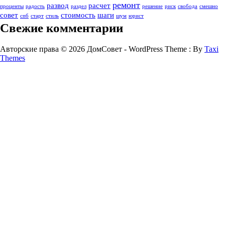
ремонт
развод
расчет
проценты
радость
раздел
решение
риск
свобода
смешно
совет
стоимость
шаги
спб
старт
стиль
шум
юрист
Свежие комментарии
Авторские права © 2026 ДомСовет - WordPress Theme : By
Taxi
Themes