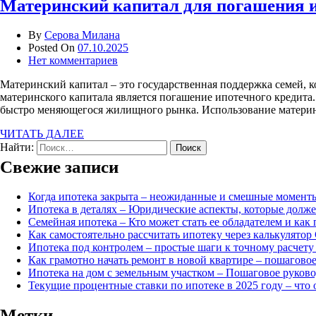
Материнский капитал для погашения и
By
Серова Милана
Posted On
07.10.2025
Нет комментариев
Материнский капитал – это государственная поддержка семей, 
материнского капитала является погашение ипотечного кредита.
быстро меняющегося жилищного рынка. Использование материнс
ЧИТАТЬ ДАЛЕЕ
Найти:
Свежие записи
Когда ипотека закрыта – неожиданные и смешные моменты
Ипотека в деталях – Юридические аспекты, которые долж
Семейная ипотека – Кто может стать ее обладателем и как
Как самостоятельно рассчитать ипотеку через калькулято
Ипотека под контролем – простые шаги к точному расчету
Как грамотно начать ремонт в новой квартире – пошаговое
Ипотека на дом с земельным участком – Пошаговое руков
Текущие процентные ставки по ипотеке в 2025 году – что 
Метки