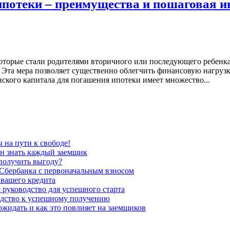
потеки – преимущества и пошаговая и
которые стали родителями вторичного или последующего ребенк
 Эта мера позволяет существенно облегчить финансовую нагрузк
кого капитала для погашения ипотеки имеет множество...
 на пути к свободе!
ен знать каждый заемщик
 получить выгоду?
р Сбербанка с первоначальным взносом
 вашего кредита
 руководство для успешного старта
одство к успешному получению
ожидать и как это повлияет на заемщиков