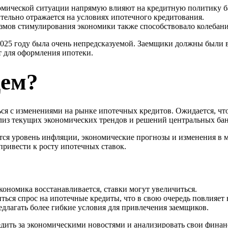
мической ситуации напрямую влияют на кредитную политику б
тельно отражается на условиях ипотечного кредитования.
мов стимулирования экономики также способствовало колебани
2025 году была очень непредсказуемой. Заемщики должны были 
 для оформления ипотеки.
щем?
я с изменениями на рынке ипотечных кредитов. Ожидается, что
ализ текущих экономических трендов и решений центральных ба
я уровень инфляции, экономические прогнозы и изменения в м
привести к росту ипотечных ставок.
кономика восстанавливается, ставки могут увеличиться.
ться спрос на ипотечные кредиты, что в свою очередь повлияет
едлагать более гибкие условия для привлечения заемщиков.
едить за экономическими новостями и анализировать свои фина