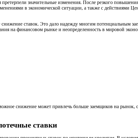
претерпели значительные изменения. После резкого повышения с
изменениями в экономической ситуации, а также с действиями Ц
е снижение ставок. Это дало надежду многим потенциальным за
ания на финансовом рынке и неопределенность в мировой эконо
озможное снижение может привлечь больше заемщиков на рынок,
потечные ставки
ировании процентных ставок по ипотечным кредитам. В условия