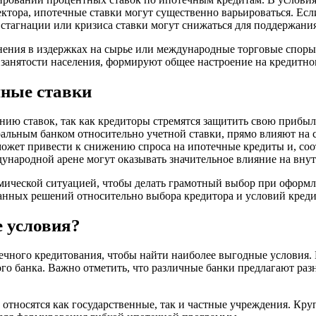
ктора, ипотечные ставки могут существенно варьироваться. Есл
е стагнации или кризиса ставки могут снижаться для поддержан
енения в издержках на сырье или международные торговые споры
ь занятости населения, формируют общее настроение на кредитно
ные ставки
ию ставок, так как кредиторы стремятся защитить свою прибыл
альным банком относительно учетной ставки, прямо влияют на 
жет привести к снижению спроса на ипотечные кредиты и, соо
народной арене могут оказывать значительное влияние на внут
омической ситуацией, чтобы делать грамотный выбор при оформ
анных решений относительно выбора кредитора и условий креди
е условия?
чного кредитования, чтобы найти наиболее выгодные условия. 
го банка. Важно отметить, что различные банки предлагают раз
относятся как государственные, так и частные учреждения. Кр