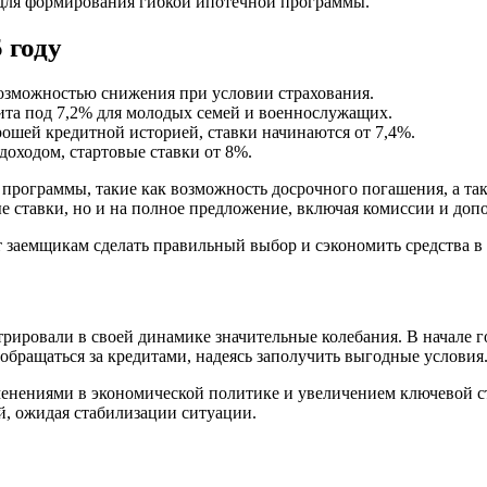
 для формирования гибкой ипотечной программы.
 году
возможностью снижения при условии страхования.
ита под 7,2% для молодых семей и военнослужащих.
рошей кредитной историей, ставки начинаются от 7,4%.
доходом, стартовые ставки от 8%.
программы, такие как возможность досрочного погашения, а та
е ставки, но и на полное предложение, включая комиссии и доп
аемщикам сделать правильный выбор и сэкономить средства в 
рировали в своей динамике значительные колебания. В начале г
бращаться за кредитами, надеясь заполучить выгодные условия
изменениями в экономической политике и увеличением ключевой с
, ожидая стабилизации ситуации.