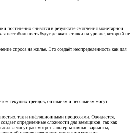
вки постепенно снизятся в результате смягчения монетарной
ая нестабильность будут держать ставки на уровне, который не
ние спроса на жилье. Это создаёт неопределенность как для
четом текущих трендов, оптимизм и пессимизм могут
льностью, так и инфляционными процессами. Ожидается,
 создает определенные сложности для заемщиков, так как
и жилья могут рассмотреть альтернативные варианты,
овышенной неопределенности стоит внимательно