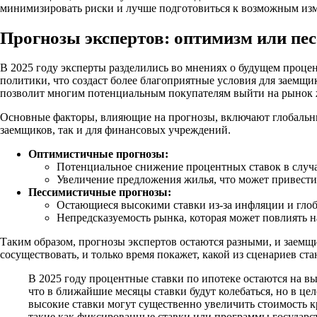
минимизировать риски и лучше подготовиться к возможным из
Прогнозы экспертов: оптимизм или пе
В 2025 году эксперты разделились во мнениях о будущем процен
политики, что создаст более благоприятные условия для заемщи
позволит многим потенциальным покупателям выйти на рынок 
Основные факторы, влияющие на прогнозы, включают глобальные
заемщиков, так и для финансовых учреждений.
Оптимистичные прогнозы:
Потенциальное снижение процентных ставок в случ
Увеличение предложения жилья, что может привести
Пессимистичные прогнозы:
Остающиеся высокими ставки из-за инфляции и гло
Непредсказуемость рынка, которая может повлиять н
Таким образом, прогнозы экспертов остаются разными, и заемщ
сосуществовать, и только время покажет, какой из сценариев ста
В 2025 году процентные ставки по ипотеке остаются на в
что в ближайшие месяцы ставки будут колебаться, но в це
высокие ставки могут существенно увеличить стоимость к
такие как фиксированные ставки или программы государс