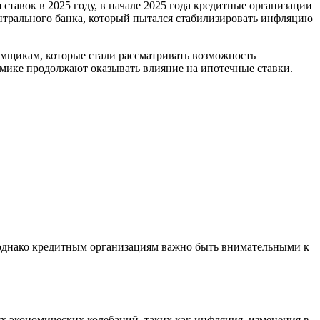
тавок в 2025 году, в начале 2025 года кредитные организации
ентрального банка, который пытался стабилизировать инфляцию
емщикам, которые стали рассматривать возможность
мике продолжают оказывать влияние на ипотечные ставки.
 однако кредитным организациям важно быть внимательными к
х экономических колебаний, таких как инфляция, изменения в