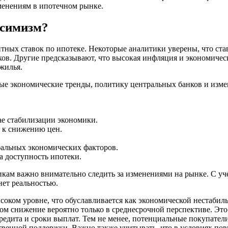
менениям в ипотечном рынке.
ссимизм?
тных ставок по ипотеке. Некоторые аналитики уверены, что ста
ков. Другие предсказывают, что высокая инфляция и экономическ
жилья.
 экономические тренды, политику центральных банков и измене
ае стабилизации экономики.
 к снижению цен.
бальных экономических факторов.
а доступность ипотеки.
икам важно внимательно следить за изменениями на рынке. С у
нет реальностью.
ысоком уровне, что обуславливается как экономической нестаби
лом снижение вероятно только в среднесрочной перспективе. Это
редита и сроки выплат. Тем не менее, потенциальные покупател
твенной поддержки. Важно также учитывать, что в условиях п