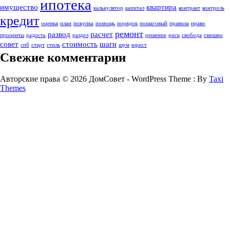
ипотека
имущество
квартира
калькулятор
капитал
контракт
контроль
кредит
оценка
план
покупка
помощь
порядок
пошаговый
правила
право
ремонт
развод
расчет
проценты
радость
раздел
решение
риск
свобода
смешно
совет
стоимость
шаги
спб
старт
стиль
шум
юрист
Свежие комментарии
Авторские права © 2026 ДомСовет - WordPress Theme : By
Taxi
Themes