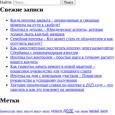
Найти:
Свежие записи
Когда ипотека закрыта – неожиданные и смешные
моменты на пути к свободе!
Ипотека в деталях – Юридические аспекты, которые
должен знать каждый заемщик
Семейная ипотека – Кто может стать ее обладателем и как
получить выгоду?
Как самостоятельно рассчитать ипотеку через калькулятор
Сбербанка с первоначальным взносом
Ипотека под контролем – простые шаги к точному расчету
вашего кредита
Как грамотно начать ремонт в новой квартире –
пошаговое руководство для успешного старта
Ипотека на дом с земельным участком – Пошаговое
руководство к успешному получению
Текущие процентные ставки по ипотеке в 2025 году – что
ожидать и как это повлияет на заемщиков
Метки
долг
деньги
жильё
заем
банкротство
взнос
выгодa
выход
вычет
дом
жизнь