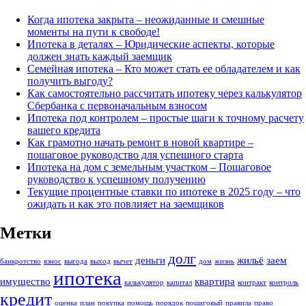
Когда ипотека закрыта – неожиданные и смешные
моменты на пути к свободе!
Ипотека в деталях – Юридические аспекты, которые
должен знать каждый заемщик
Семейная ипотека – Кто может стать ее обладателем и как
получить выгоду?
Как самостоятельно рассчитать ипотеку через калькулятор
Сбербанка с первоначальным взносом
Ипотека под контролем – простые шаги к точному расчету
вашего кредита
Как грамотно начать ремонт в новой квартире –
пошаговое руководство для успешного старта
Ипотека на дом с земельным участком – Пошаговое
руководство к успешному получению
Текущие процентные ставки по ипотеке в 2025 году – что
ожидать и как это повлияет на заемщиков
Метки
долг
деньги
жильё
заем
банкротство
взнос
выгодa
выход
вычет
дом
жизнь
ипотека
имущество
квартира
калькулятор
капитал
контракт
контроль
кредит
оценка
план
покупка
помощь
порядок
пошаговый
правила
право