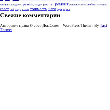
ремонт
развод
расчет
проценты
радость
раздел
решение
риск
свобода
смешно
совет
стоимость
шаги
спб
старт
стиль
шум
юрист
Свежие комментарии
Авторские права © 2026 ДомСовет - WordPress Theme : By
Taxi
Themes