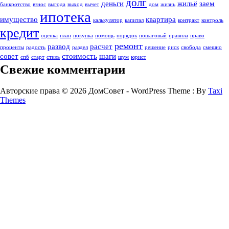
долг
деньги
жильё
заем
банкротство
взнос
выгодa
выход
вычет
дом
жизнь
ипотека
имущество
квартира
калькулятор
капитал
контракт
контроль
кредит
оценка
план
покупка
помощь
порядок
пошаговый
правила
право
ремонт
развод
расчет
проценты
радость
раздел
решение
риск
свобода
смешно
совет
стоимость
шаги
спб
старт
стиль
шум
юрист
Свежие комментарии
Авторские права © 2026 ДомСовет - WordPress Theme : By
Taxi
Themes