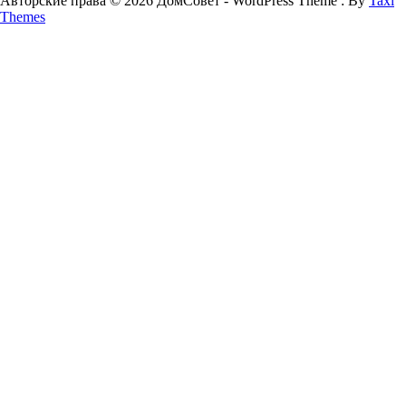
Авторские права © 2026 ДомСовет - WordPress Theme : By
Taxi
Themes