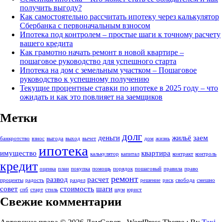
получить выгоду?
Как самостоятельно рассчитать ипотеку через калькулятор
Сбербанка с первоначальным взносом
Ипотека под контролем – простые шаги к точному расчету
вашего кредита
Как грамотно начать ремонт в новой квартире –
пошаговое руководство для успешного старта
Ипотека на дом с земельным участком – Пошаговое
руководство к успешному получению
Текущие процентные ставки по ипотеке в 2025 году – что
ожидать и как это повлияет на заемщиков
Метки
долг
деньги
жильё
заем
банкротство
взнос
выгодa
выход
вычет
дом
жизнь
ипотека
имущество
квартира
калькулятор
капитал
контракт
контроль
кредит
оценка
план
покупка
помощь
порядок
пошаговый
правила
право
ремонт
развод
расчет
проценты
радость
раздел
решение
риск
свобода
смешно
совет
стоимость
шаги
спб
старт
стиль
шум
юрист
Свежие комментарии